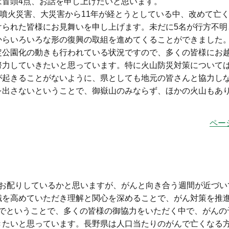
冒頭4点、お話を申し上げたいと思います。
噴火災害、大災害から11年が経とうとしている中、改めて亡
けられた皆様にお見舞いを申し上げます。未だに5名が行方不明
からいろいろな形の復興の取組を進めてくることができました
定公園化の動きも行われている状況ですので、多くの皆様にお
努力していきたいと思っています。特に火山防災対策について
が起きることがないように、県としても地元の皆さんと協力し
を出さないということで、御嶽山のみならず、ほかの火山もあ
ペー
お配りしているかと思いますが、がんと向き合う週間が近づい
識を高めていただき理解と関心を深めることで、がん対策を推
日までということで、多くの皆様の御協力をいただく中で、がん
たいと思っています。長野県は人口当たりのがんで亡くなる方