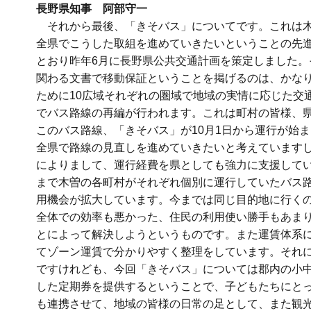
長野県知事 阿部守一
それから最後、「きそバス」についてです。これは木
全県でこうした取組を進めていきたいということの先
とおり昨年6月に長野県公共交通計画を策定しました
関わる文書で移動保証ということを掲げるのは、かな
ために10広域それぞれの圏域で地域の実情に応じた交
でバス路線の再編が行われます。これは町村の皆様、
このバス路線、「きそバス」が10月1日から運行が始
全県で路線の見直しを進めていきたいと考えています
によりまして、運行経費を県としても強力に支援して
まで木曽の各町村がそれぞれ個別に運行していたバス
用機会が拡大しています。今までは同じ目的地に行く
全体での効率も悪かった、住民の利用使い勝手もあま
とによって解決しようというものです。また運賃体系
てゾーン運賃で分かりやすく整理をしています。それ
ですけれども、今回「きそバス」については郡内の小中
した定期券を提供するということで、子どもたちにと
も連携させて、地域の皆様の日常の足として、また観光