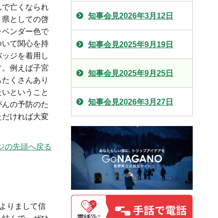
んで亡くなられ
知事会見2026年3月12日
、県としての啓
ラベンダー色で
ついて関心を持
知事会見2025年9月19日
バッジを着用し
す。例えば子宮
知事会見2025年9月25日
もたくさんあり
たいということ
知事会見2026年3月27日
がんの予防のた
ただければ大変
ジの先頭へ戻る
よりまして信