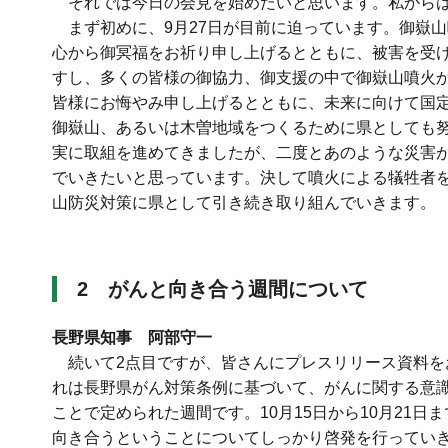
それでは今日の会見を始めたいと思います。私からは
まず初めに、9月27日が目前に迫っています。御嶽山
心から御冥福をお祈り申し上げるとともに、被害を受
すし、多くの皆様の御協力、御支援の中で御嶽山噴火
皆様にお悔やみ申し上げるとともに、未来に向けて国
御嶽山、あるいは木曽地域をつくるために県としても
実に取組を進めてきましたが、二度とあのような災害
でいきたいと思っています。決して噴火による犠牲者
山防災対策に県として引き続き取り組んでいきます。
2
がんと向き合う週間について
長野県知事 阿部守一
続いて2点目ですが、皆さんにプレスリリース資料を
れは長野県がん対策条例に基づいて、がんに関する意
ことで定められた週間です。10月15日から10月21
向き合うということについてしっかり啓発を行っていき