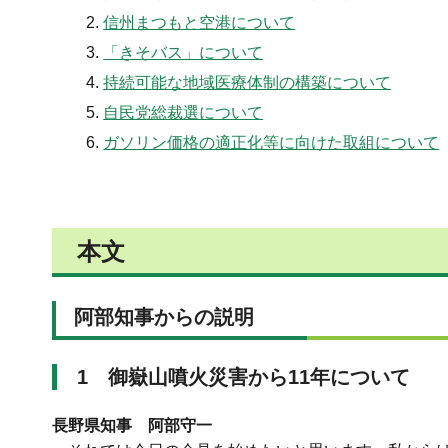
信州まつもと空港について
「きそバス」について
持続可能な地域医療体制の構築について
自民党総裁選について
ガソリン価格の適正化等に向けた取組について
本文
阿部知事からの説明
1
御嶽山噴火災害から11年について
長野県知事 阿部守一