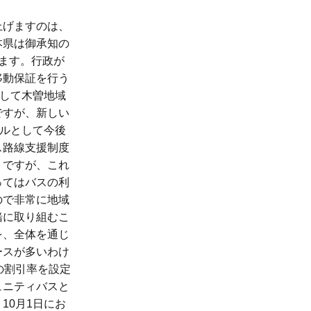
上げますのは、
本県は御承知の
ます。行政が
移動保証を行う
として木曽地域
ですが、新しい
デルとして今後
ス路線支援制度
トですが、これ
ってはバスの利
ので非常に地域
緒に取り組むこ
を、全体を通じ
ースが多いわけ
の割引率を設定
ュニティバスと
10月1日にお