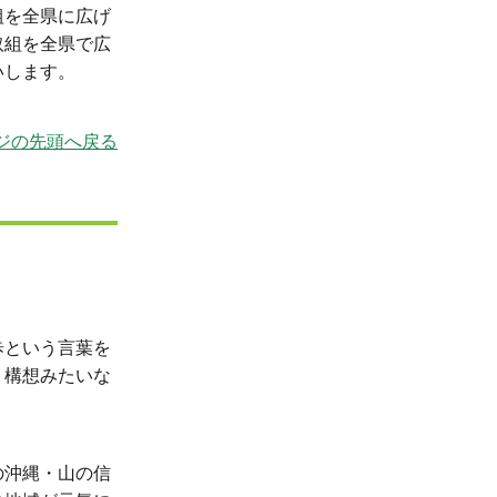
組を全県に広げ
取組を全県で広
いします。
ジの先頭へ戻る
歩という言葉を
、構想みたいな
の沖縄・山の信