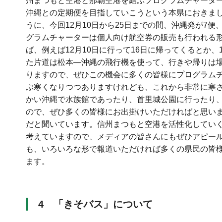
州まつもと空港と那覇空港を結ぶプログラムチャータ
沖縄との定期便を目指していこうという本県におきま
うに、今回12月10日から25日までの間、沖縄発が7
グラムチャーターは個人向け航空券の販売も行われる
ば、例えば12月10日に行って16日に帰ってくるとか
た片道は松本―沖縄の飛行機を使って、行きや帰りは
りますので、ぜひこの機会に多くの皆様にプログラム
ぶ寒くなりつつありますけれども、これから非常に寒さ
かい沖縄で水族館であったり、首里城公園に行ったり
ので、ぜひ多くの皆様にお出掛けいただければと思い
だと聞いています。信州まつもと空港を活性化してい
考えていますので、メディアの皆さんにもぜひアピー
も、いろいろな形で報道いただければ多くの県民の皆
ます。
4
「きそバス」について