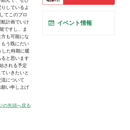
を結んで、ぜひ
配りしているよ
そしてこのプロ
運航計画でいけ
イベント情報
可能ですし、ま
仕方も可能にな
、もう既にだい
うした時期に暖
あると思います
始される予定
していきたいと
交流について
お願い申し上げ
ジの先頭へ戻る