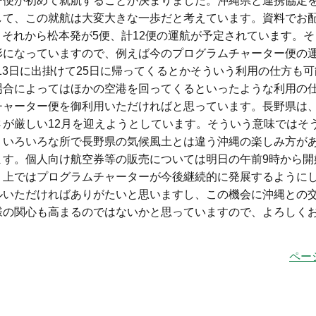
ー便が初めて就航することが決まりました。沖縄県と連携協定
して、この就航は大変大きな一歩だと考えています。資料でお
便、それから松本発が5便、計12便の運航が予定されています。
形になっていますので、例えば今のプログラムチャーター便の
、13日に出掛けて25日に帰ってくるとかそういう利用の仕方も
場合によってはほかの空港を回ってくるといったような利用の
チャーター便を御利用いただければと思っています。長野県は
が厳しい12月を迎えようとしています。そういう意味ではそ
、いろいろな所で長野県の気候風土とは違う沖縄の楽しみ方が
ます。個人向け航空券等の販売については明日の午前9時から開
く上ではプログラムチャーターが今後継続的に発展するように
ルいただければありがたいと思いますし、この機会に沖縄との
様の関心も高まるのではないかと思っていますので、よろしく
ペー