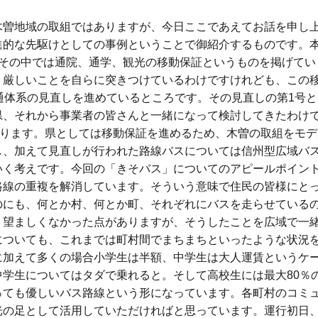
曽地域の取組ではありますが、今日ここであえてお話を申し
進的な先駆けとしての事例ということで御紹介するものです。
。その中では通院、通学、観光の移動保証というものを掲げてい
り厳しいことを自らに突きつけているわけですけれども、この
通体系の見直しを進めているところです。その見直しの第1号
県、それから事業者の皆さんと一緒になって検討してきたわけ
まります。県としては移動保証を進めるため、木曽の取組をモ
し、加えて見直しが行われた路線バスについては信州型広域バ
いく考えです。今回の「きそバス」についてのアピールポイン
路線の重複を解消しています。そういう意味で住民の皆様にと
のにも、何とか村、何とか町、それぞれにバスを走らせている
り望ましくなかった点がありますが、そうしたことを広域で一
についても、これまでは町村間でまちまちといったような状況
に加えて多くの場合小学生は半額、中学生は大人運賃というケ
学生についてはタダで乗れると。そして高校生には最大80％
っても優しいバス路線という形になっています。各町村のコミ
の足として活用していただければと思っています。運行初日、