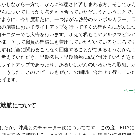
しかしながら一方で、がんに罹患され苦しまれる方、そしてが
がんについてしっかり考え向き合っていただこうということで
すように、今年度新たに、一つはがん啓発のシンボルカラー、
信の施設においてライトアップを行って多くの皆さんにがんに
内モニターでも広告を行います。加えて私もこのアルクマピン
皆様、そして職員の皆様にも着用していただいているところで
見すれば命に関わることなく回復することができるようながん
り考えていただき、早期発見・早期治療に結び付けていただき
はライトアップであったり、あるいはがんのいろいろな取組、
、こうしたことのアピールもぜひこの週間に合わせて行ってい
上げます。
ペー
就航について
したが、沖縄とのチャーター便についてです。この度、FDAに