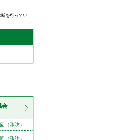
診断を行ってい
議会
1回（諏訪）
2回（諏訪）