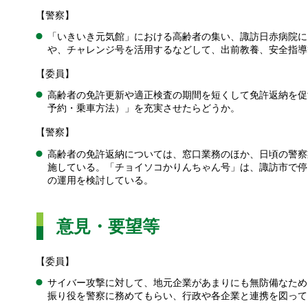
【警察】
「いきいき元気館」における高齢者の集い、諏訪日赤病院に
や、チャレンジ号を活用するなどして、出前教養、安全指導
【委員】
高齢者の免許更新や適正検査の期間を短くして免許返納を促
予約・乗車方法）」を充実させたらどうか。
【警察】
高齢者の免許返納については、窓口業務のほか、日頃の警察
施している。「チョイソコかりんちゃん号」は、諏訪市で停
の運用を検討している。
意見・要望等
【委員】
サイバー攻撃に対して、地元企業があまりにも無防備なため
振り役を警察に務めてもらい、行政や各企業と連携を図って