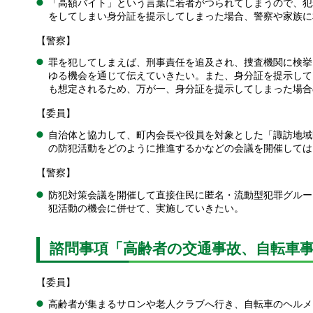
「高額バイト」という言葉に若者がつられてしまうので、犯
をしてしまい身分証を提示してしまった場合、警察や家族に
【警察】
罪を犯してしまえば、刑事責任を追及され、捜査機関に検挙
ゆる機会を通じて伝えていきたい。また、身分証を提示して
も想定されるため、万が一、身分証を提示してしまった場合
【委員】
自治体と協力して、町内会長や役員を対象とした「諏訪地域
の防犯活動をどのように推進するかなどの会議を開催しては
【警察】
防犯対策会議を開催して直接住民に匿名・流動型犯罪グルー
犯活動の機会に併せて、実施していきたい。
諮問事項「高齢者の交通事故、自転車
【委員】
高齢者が集まるサロンや老人クラブへ行き、自転車のヘルメ