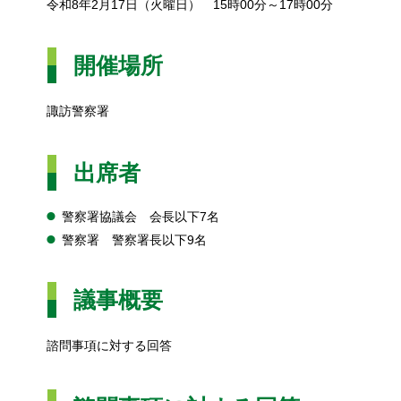
令和8年2月17日（火曜日）
1
5時00分～17時00分
開催場所
諏訪警察署
出席者
警察署協議会
会
長以下7名
警察署
警
察署長以下9名
議事概要
諮問事項に対する回答