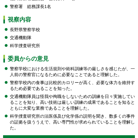
警察署 総務課長1名
視察内容
長野県警察学校
交通機動隊
科学捜査研究所
委員からの意見
警察学校における生活規則や術科訓練等の厳しさを感じたが、一
人前の警察官になるために必要なことであると理解した。
警察学校内の食事は比較的カロリーが高く、必要な体力を維持す
るため必要であることを知った。
交通機動隊員は怪我や殉職をしないための訓練を日々実施してい
ることを知り、高い技術は厳しい訓練の成果であることを知ると
ともに大変な業務であることを理解した。
科学捜査研究所の法医係及び化学係の説明を聞き、数多くの事件
の証拠を扱ううえで、高い専門性が求められていることを理解し
た。