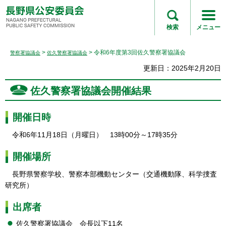
長野県公安委員会
NAGANO
検索
メニュー
PREFECTURAL
PUBLIC SAFETY
>
> 令和6年度第3回佐久警察署協議会
警察署協議会
佐久警察署協議会
COMMISSION
更新日：2025年2月20日
佐久警察署協議会開催結果
開催日時
令和6年11月18日（月曜日） 13時00分～17時35分
開催場所
長野県警察学校、警察本部機動センター（交通機動隊、科学捜査
研究所）
出席者
佐久警察署協議会 会長以下11名