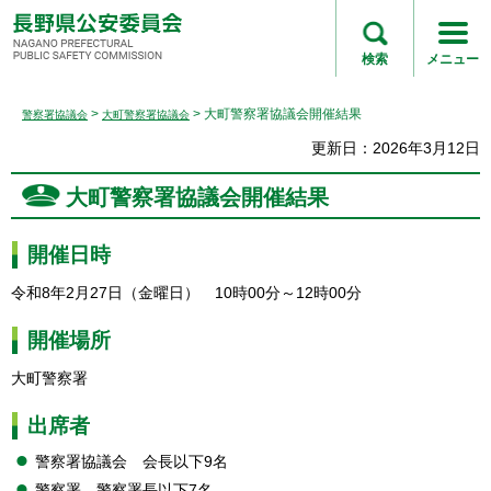
長野県公安委員会
NAGANO
検索
メニュー
PREFECTURAL
PUBLIC SAFETY
>
> 大町警察署協議会開催結果
警察署協議会
大町警察署協議会
COMMISSION
更新日：2026年3月12日
大町警察署協議会開催結果
開催日時
令和8年2月27日（金曜日）
1
0時00分～12時00分
開催場所
大町警察署
出席者
警察署協議会
会
長以下9名
警察署
警
察署長以下7名