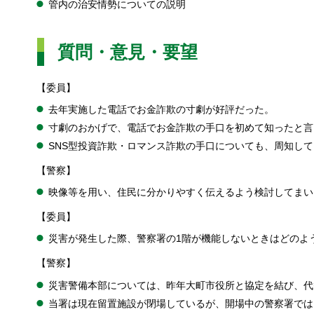
管内の治安情勢についての説明
質問・意見・要望
【委員】
去年実施した電話でお金詐欺の寸劇が好評だった。
寸劇のおかげで、電話でお金詐欺の手口を初めて知ったと言
SNS型投資詐欺・ロマンス詐欺の手口についても、周知し
【警察】
映像等を用い、住民に分かりやすく伝えるよう検討してまい
【委員】
災害が発生した際、警察署の1階が機能しないときはどのよ
【警察】
災害警備本部については、昨年大町市役所と協定を結び、代
当署は現在留置施設が閉場しているが、開場中の警察署では