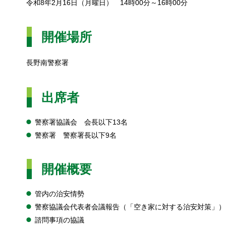
令和8年2月16日（月曜日）
1
4時00分～16時00分
開催場所
長野南警察署
出席者
警察署協議会
会
長以下13名
警察署
警
察署長以下9名
開催概要
管内の治安情勢
警察協議会代表者会議報告（「空き家に対する治安対策」）
諮問事項の協議