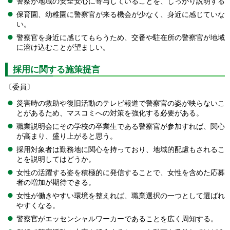
警察が地域の安全安心に寄与していることを、しっかり説明する
保育園、幼稚園に警察官が来る機会が少なく、身近に感じていな
い。
警察官を身近に感じてもらうため、交番や駐在所の警察官が地域
に溶け込むことが望ましい。
採用に関する施策提言
〔委員〕
災害時の救助や復旧活動のテレビ報道で警察官の姿が映らないこ
とがあるため、マスコミへの対策を強化する必要がある。
職業説明会にその学校の卒業生である警察官が参加すれば、関心
が高まり、盛り上がると思う。
採用対象者は勤務地に関心を持っており、地域的配慮もされるこ
とを説明してはどうか。
女性の活躍する姿を積極的に発信することで、女性を含めた応募
者の増加が期待できる。
女性が働きやすい環境を整えれば、職業選択の一つとして選ばれ
やすくなる。
警察官がエッセンシャルワーカーであることを広く周知する。