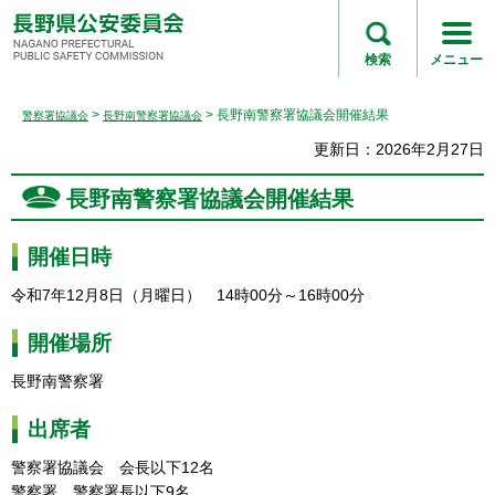
長野県公安委員会
NAGANO
検索
メニュー
PREFECTURAL
PUBLIC SAFETY
>
> 長野南警察署協議会開催結果
警察署協議会
長野南警察署協議会
COMMISSION
更新日：2026年2月27日
長野南警察署協議会開催結果
開催日時
令和7年12月8日（月曜日）
1
4時00分～16時00分
開催場所
長野南警察署
出席者
警察署協議会
会
長以下12名
警察署
警
察署長以下9名