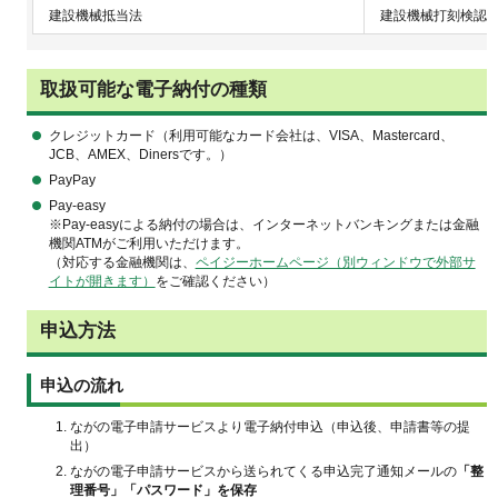
建設機械抵当法
建設機械打刻検認
取扱可能な電子納付の種類
クレジットカード（利用可能なカード会社は、VISA、Mastercard、
JCB、AMEX、Dinersです。）
PayPay
Pay-easy
※Pay-easyによる納付の場合は、インターネットバンキングまたは金融
機関ATMがご利用いただけます。
（対応する金融機関は、
ペイジーホームページ（別ウィンドウで外部サ
イトが開きます）
をご確認ください）
申込方法
申込の流れ
ながの電子申請サービスより電子納付申込（申込後、申請書等の提
出）
ながの電子申請サービスから送られてくる申込完了通知メールの
「整
理番号」「パスワード」を保存