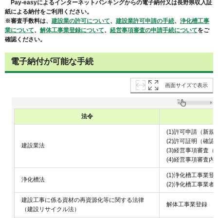
Pay-easyによるインターネットバンキングからの電子納付又は長野県収入証
紙による納付をご利用ください。
※審査手数料は、
建設業の許可について
、
建設業許可申請の手続
、
浄化槽工事
業について
、
解体工事業登録について
、
経営事項審査の申請手続について
をご
確認ください。
電子納付が可能な手続
画面サイズで表示
法令
(1)許可申請（新規
(2)許可証明（確認
建設業法
(3)経営事項審査
(4)経営事項審査内
(1)浄化槽工事業登
浄化槽法
(2)浄化槽工事業
建設工事に係る資材の再資源化等に関する法律
解体工事業登録
（建設リサイクル法）