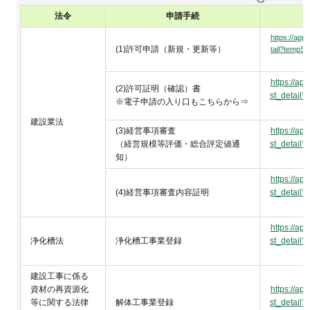
法令
申請手続
https://appl
(1)許可申請（新規・更新等）
tail?te
https://app
(2)許可証明（確認）書
st_deta
※電子申請の入り口もこちらから⇒
建設業法
(3)経営事項審査
https://app
（経営規模等評価・総合評定値通
st_deta
知）
https://app
(4)経営事項審査内容証明
st_deta
https://app
浄化槽法
浄化槽工事業登録
st_deta
建設工事に係る
資材の再資源化
https://app
等に関する法律
解体工事業登録
st_deta