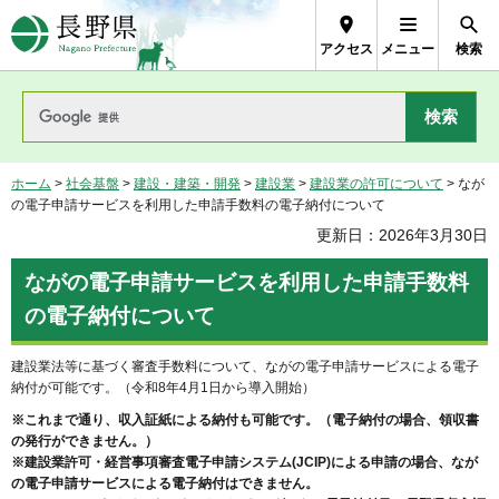
長野県Nagano Prefecture
アクセス
メニュー
検索
ホーム
>
社会基盤
>
建設・建築・開発
>
建設業
>
建設業の許可について
> なが
の電子申請サービスを利用した申請手数料の電子納付について
更新日：2026年3月30日
ながの電子申請サービスを利用した申請手数料
の電子納付について
建設業法等に基づく審査手数料について、ながの電子申請サービスによる電子
納付が可能です。（令和8年4月1日から導入開始）
※これまで通り、収入証紙による納付も可能です。（電子納付の場合、領収書
の発行ができません。）
※建設業許可・経営事項審査電子申請システム(JCIP)による申請の場合、なが
の電子申請サービスによる電子納付はできません。