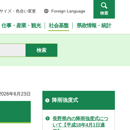
サイズ・色合い変更
Foreign Language
検索
仕事・産業・観光
社会基盤
県政情報・統計
026年6月23日
降雨強度式
長野県内の降雨強度式につ
いて【平成18年4月1日適