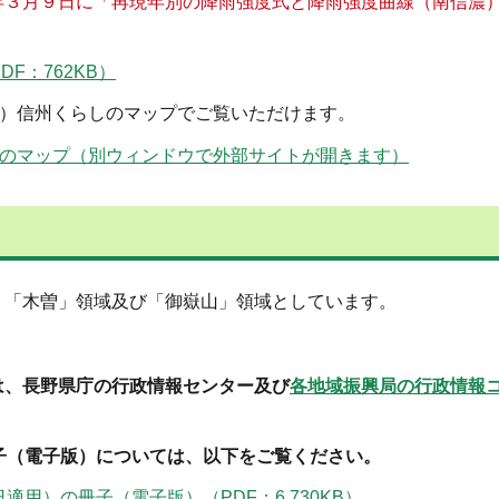
年３月９日に「再現年別の降雨強度式と降雨強度曲線（南信濃
F：762KB）
S）信州くらしのマップでご覧いただけます。
しのマップ（別ウィンドウで外部サイトが開きます）
、「木曽」領域及び「御嶽山」領域としています。
は、長野県庁の行政情報センター及び
各地域振興局の行政情報
子（電子版）については、以下をご覧ください。
適用）の冊子（電子版）（PDF：6,730KB）