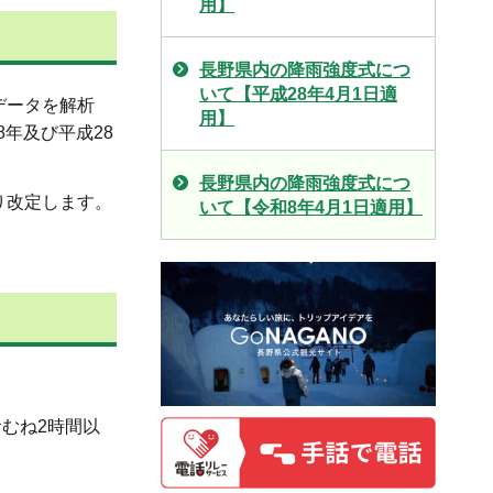
用】
長野県内の降雨強度式につ
いて【平成28年4月1日適
データを解析
用】
年及び平成28
長野県内の降雨強度式につ
り改定します。
いて【令和8年4月1日適用】
むね2時間以