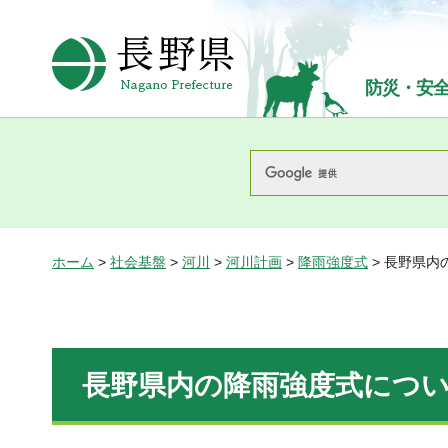
長野県Nagano Prefecture
防災・安
ホーム
>
社会基盤
>
河川
>
河川計画
>
降雨強度式
> 長野県内
長野県内の降雨強度式につい