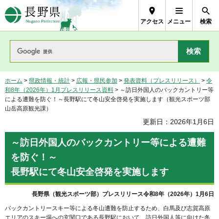
長野県Nagano Prefecture
アクセス
メニュー
検索
ホーム
>
県政情報・統計
>
広報・県民参加
>
発表資料（プレスリリース）
>
令
和8年（2026年）1月プレスリリース資料
> ～訪日外国人のバックカントリー等
による遭難を防ぐ！～長野駅にて冬山安全啓発を実施します（観光スポーツ部
山岳高原観光課）
更新日：2026年1月6日
～訪日外国人のバックカントリー等による遭難
を防ぐ！～
長野駅にて冬山安全啓発を実施します
長野県（観光スポーツ部）プレスリリース令和8年（2026年）1月6日
バックカントリースキー等による冬山遭難を防止するため、白馬及び志賀高原
エリアのスキー場への玄関口である長野駅において、訪日外国人等に向けた冬