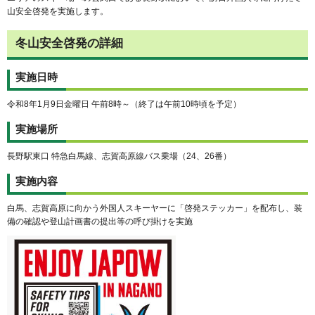
山安全啓発を実施します。
冬山安全啓発の詳細
実施日時
令和8年1月9日金曜日 午前8時～（終了は午前10時頃を予定）
実施場所
長野駅東口 特急白馬線、志賀高原線バス乗場（24、26番）
実施内容
白馬、志賀高原に向かう外国人スキーヤーに「啓発ステッカー」を配布し、装
備の確認や登山計画書の提出等の呼び掛けを実施