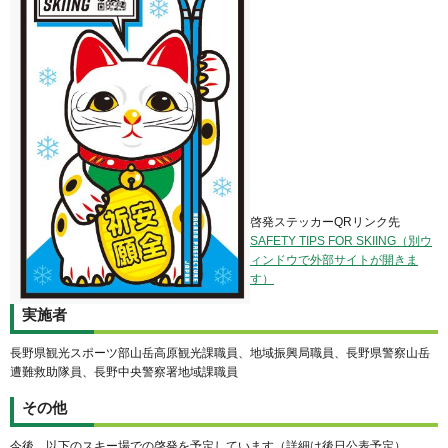
啓発ステッカーQRリンク先
SAFETY TIPS FOR SKIING（別ウ
ィンドウで外部サイトが開きま
す）
実施者
長野県観光スポーツ部山岳高原観光課職員、地域振興局職員、長野県警察山岳
遭難救助隊員、長野中央警察署地域課職員
その他
今後、以下のスキー場での啓発を予定しています（詳細は後日公表予定）