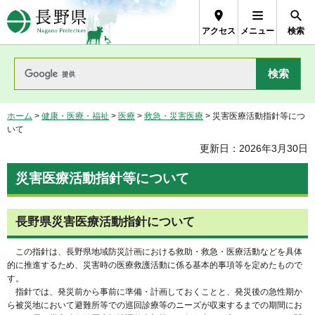
長野県Nagano Prefecture
アクセス
メニュー
検索
ホーム
>
健康・医療・福祉
>
医療
>
救急・災害医療
> 災害医療活動指針等につ
いて
更新日：2026年3月30日
災害医療活動指針等について
長野県災害医療活動指針について
この指針は、長野県地域防災計画における救助・救急・医療活動などを具体
的に推進するため、災害時の医療救護活動に係る基本的事項等を定めたもので
す。
指針では、発災前から事前に準備・計画しておくことと、発災後の急性期か
ら被災地において避難所等での巡回診療等のニーズが収束するまでの期間にお