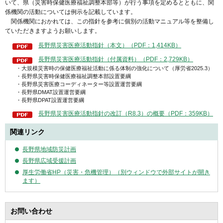
いて、県（災害時保健医療福祉調整本部等）が行う事項を定めるとともに、関
係機関の活動については例示を記載しています。
関係機関におかれては、この指針を参考に個別の活動マニュアル等を整備し
ていただきますようお願いします。
長野県災害医療活動指針（本文）（PDF：1,414KB）
長野県災害医療活動指針（付属資料）（PDF：2,729KB）
・大規模災害時の保健医療福祉活動に係る体制の強化について（厚労省2025.3）
・長野県災害時保健医療福祉調整本部設置要綱
・長野県災害医療コーディネーター等設置運営要綱
・長野県DMAT設置運営要綱
・長野県DPAT設置運営要綱
長野県災害医療活動指針の改訂（R8.3）の概要（PDF：359KB）
関連リンク
長野県地域防災計画
長野県広域受援計画
厚生労働省HP（災害・危機管理）（別ウィンドウで外部サイトが開き
ます）
お問い合わせ