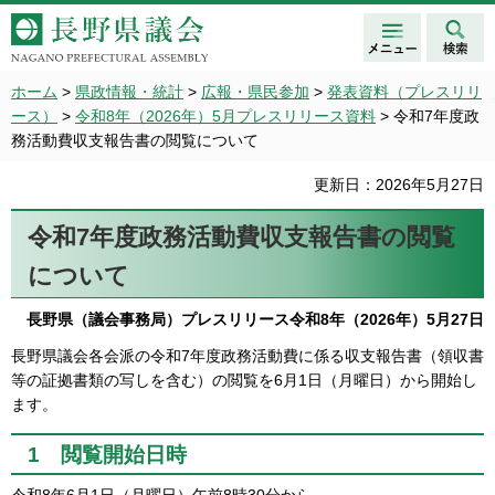
メニュ
検索
長野県議会 NAGANO
ー
PREFECTURAL ASSEMBLY
ホーム
>
県政情報・統計
>
広報・県民参加
>
発表資料（プレスリリ
ース）
>
令和8年（2026年）5月プレスリリース資料
> 令和7年度政
務活動費収支報告書の閲覧について
更新日：2026年5月27日
令和7年度政務活動費収支報告書の閲覧
について
長野県（議会事務局）プレスリリース令和8年（2026年）5月27日
長野県議会各会派の令和7年度政務活動費に係る収支報告書（領収書
等の証拠書類の写しを含む）の閲覧を6月1日（月曜日）から開始し
ます。
1 閲覧開始日時
令和8年6月1日（月曜日）午前8時30分から