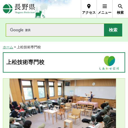
長野県Nagano Prefecture
アクセス
メニュー
検索
ホーム
> 上松技術専門校
上松技術専門校
訓練風景
製品集