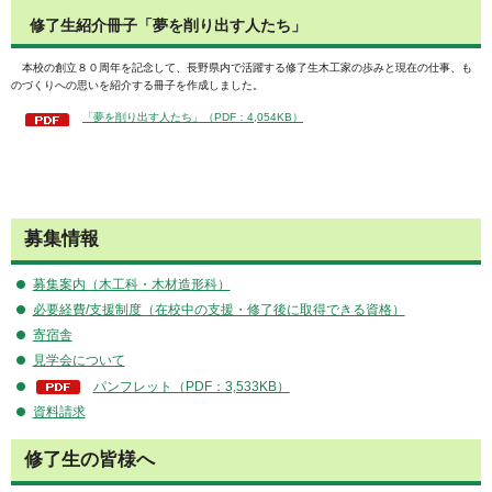
修了生紹介冊子「夢を削り出す人たち」
本校の創立８０周年を記念して、長野県内で活躍する修了生木工家の歩みと現在の仕事、も
のづくりへの思いを紹介する冊子を作成しました。
「夢を削り出す人たち」（PDF：4,054KB）
募集情報
募集案内（木工科・木材造形科）
必要経費/支援制度（在校中の支援・修了後に取得できる資格）
寄宿舎
見学会について
パンフレット（PDF：3,533KB）
資料請求
修了生の皆様へ