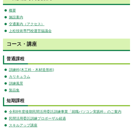
概要
施設案内
交通案内（アクセス）
上松技術専門校運営協議会
コース・講座
普通課程
訓練科(木工科・木材造形科)
カリキュラム
訓練風景
製品
集
短期課程
令和8年度後期民間活用委託訓練事業「就職パソコン実践科」のご案内
民間活用委託訓練プロポーザル経過
スキルアップ講座